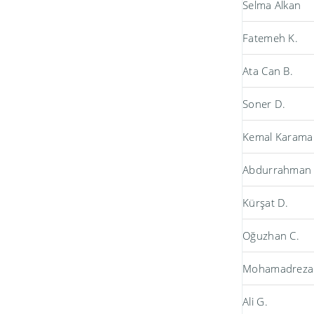
Selma Alkan
Fatemeh K.
Ata Can B.
Soner D.
Kemal Karama
Abdurrahman 
Kürşat D.
Oğuzhan C.
Mohamadreza
Ali G.