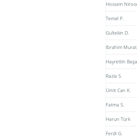
Hossein Niro
Temel P.
Gültekin D.
İbrahim Murat
Hayrettin Başa
Razia S.
Ümit Can K.
Fatma S.
Harun Türk
Ferdi G.