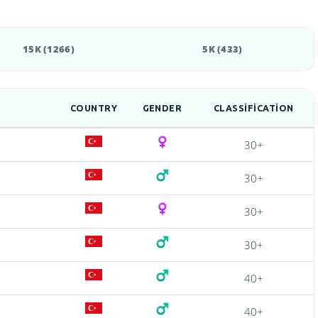
15K (1266)
5K (433)
COUNTRY
GENDER
CLASSIFICATION
30+
30+
30+
30+
40+
40+