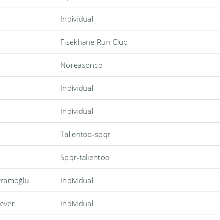
Individual
Fısekhane Run Club
Noreasonco
Individual
Individual
Talıentoo-spqr
Spqr-talıentoo
yramoğlu
Individual
ever
Individual