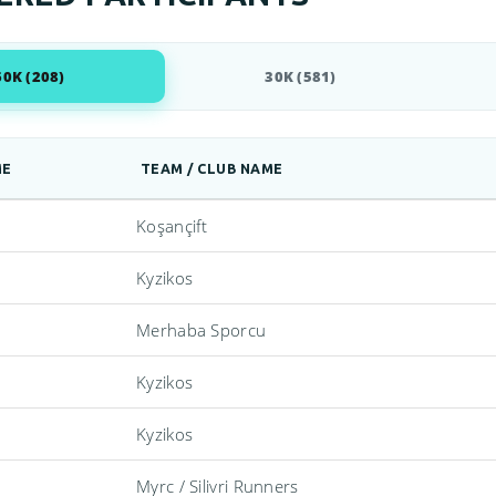
60K (208)
30K (581)
ME
TEAM / CLUB NAME
Koşançift
Kyzikos
Merhaba Sporcu
Kyzikos
Kyzikos
Myrc / Silivri Runners