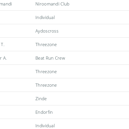
omandi
Niroomandi Club
Individual
Aydoscross
 T.
Threezone
r A.
Beat Run Crew
Threezone
Threezone
Zinde
Endorfin
Individual