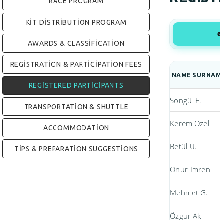
RACE PROGRAM
KIT DISTRIBUTION PROGRAM
AWARDS & CLASSIFICATION
REGISTRATION & PARTICIPATION FEES
NAME SURNA
REGISTERED PARTICIPANTS
Songül E.
TRANSPORTATION & SHUTTLE
Kerem Özel
ACCOMMODATION
Betül U.
TIPS & PREPARATION SUGGESTIONS
Onur Imren
Mehmet G.
Özgür Ak