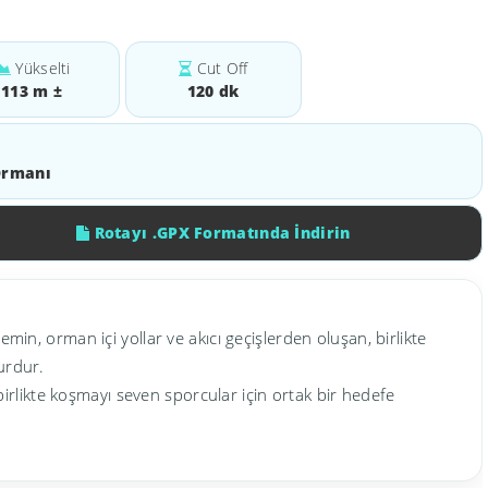
Yükselti
Cut Off
113 m ±
120 dk
Ormanı
Rotayı .GPX Formatında İndirin
in, orman içi yollar ve akıcı geçişlerden oluşan, birlikte
urdur.
birlikte koşmayı seven sporcular için ortak bir hedefe