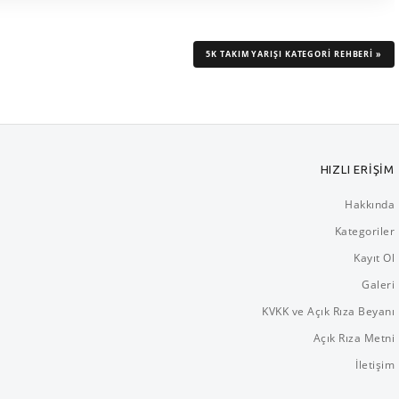
5K TAKIM YARIŞI KATEGORİ REHBERİ »
HIZLI ERİŞİM
Hakkında
Kategoriler
Kayıt Ol
Galeri
KVKK ve Açık Rıza Beyanı
Açık Rıza Metni
İletişim