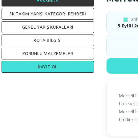
HAKKINDA
5K TAKIM YARIŞI KATEGORİ REHBERİ
Tari
5 Eylül 2
GENEL YARIŞ KURALLARI
ROTA BİLGİSİ
ZORUNLU MALZEMELER
KAYIT OL
Merrell İ
hareket 
Merrell İ
birlikte 