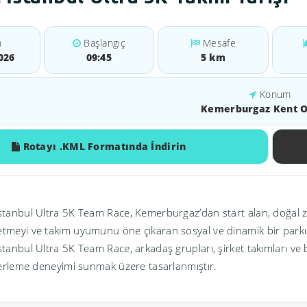
h
Başlangıç
Mesafe
026
09:45
5 km
Konum
Kemerburgaz Kent 
Rotayı .KML Formatında İndirin
stanbul Ultra 5K Team Race, Kemerburgaz’dan start alan, doğal zem
etmeyi ve takım uyumunu öne çıkaran sosyal ve dinamik bir park
stanbul Ultra 5K Team Race, arkadaş grupları, şirket takımları ve 
ilerleme deneyimi sunmak üzere tasarlanmıştır.